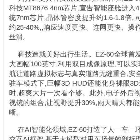
科技MT8676 4nm芯片,宣告智能座舱进入
统7nm芯片,晶体管密度提升约1.6-1.8倍
约25-40%,,响应速度更快、连网更快、
丝滑。
科技造就美好出行生活。EZ-60全球首发裸
大画幅100英寸,利用双目成像原理,可以实
航让道路虚拟标志与真实道路无缝重合,安
驻车模式下,巨幅3D HUD还能化身裸眼3
时,超爽大片一次看个够。此外,电子外后
视镜的组合,让视野提升30%,雨天晴天都
晰。
在AI智能化领域,EZ-60打造了人—车
交互AI框架,基于大模型对用车场景的剖析