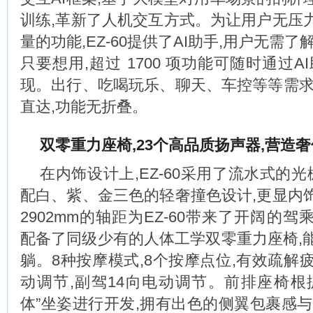
训练,革新了人机交互方式。为让用户无压
量的功能,EZ-60提供了AI助手,用户无需了
只要想用,超过 1700 项功能可随时通过A
现。出行、吃喝玩乐、聊天、车控等等需求
直达,功能无折叠。
双零重力座椅,23个高品质扬声器,
营造奢
在内饰设计上,EZ-60采用了流水式的光
配白、紫、金三色的轻奢撞色设计,更显内
2902mm的轴距为EZ-60带来了开阔的
配备了同级少有的人体工学双零重力座椅,能
躺。8种按摩模式,8个按摩点位,有效疏解
动调节,副驾14向电动调节。前排座椅根
体”坐姿进行开发,拥有出色的侧翼包裹感与