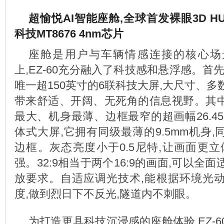
超愉悦AI智能座舱
,
全球首发裸眼3D HU
科技MT8676
4nm芯片
座舱是用户与车辆情感连接的核心场
上,EZ-60充分融入了科技感和悬浮感。首
唯一超150英寸的6联科技大屏,大尺寸、
带来舒适、开阔、无死角的信息视野。其中,
最大、机身最薄、边框最窄的超画幅26.4
体式大屏,它拥有同级最薄的9.5mm机身,同
边框。灰态亮度小于0.5尼特,让画面更立
强。32:9相当于两个16:9的画面,可以全
放要求。自适应调光技术,能根据环境光
度,做到烈日下不反光,隧道内不刺眼。
为打造更具科技沉浸感的座舱体验,EZ-