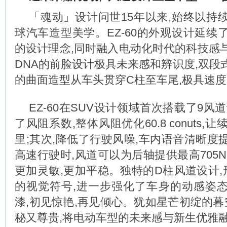
「魂动」设计问世15年以来,始终以持
球汽车造型美学。EZ-60的外观设计延续
的设计理念,同时融入电动化时代的科技感
DNA的前脸设计极具未来感和辨识度,双段
的曲面造型从车头贯穿C柱至车尾,极具速
EZ-60在SUV设计领域首次搭载了9风
了风阻系数,整体风阻优化60.8 conuts,
里;其次,降低了行驶风噪,车内语音清晰度提
高速行驶时,风道可以为后轴提供最高705
更加灵敏,更加平稳。独特的D柱风道设计,形
的视觉符号,进一步强化了车身的动感姿
漆,初见惊艳,再见倾心。犹如星芒初绽的暮
秘又尊贵,将电动车型的未来感与新生优雅