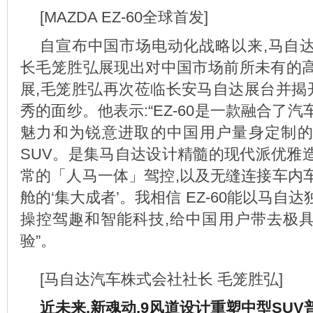
[MAZDA EZ-60全球首发]
自宣布中国市场电动化战略以来,马自
长毛笼胜弘展现出对中国市场前所未有的
展,毛笼胜弘再次莅临长安马自达展台并揭开
秀的面纱。他表示:“EZ-60是一款融合了
魅力和为锐意进取的中国用户量身定制
SUV。是集马自达设计精髓的现代派优雅
常的「人马一体」驾控,以及无缝连接车内
舱的‘集大成者’。我相信 EZ-60能以马自
操控驾趣和智能科技,给中国用户带去极
验”。
[马自达汽车株式会社社长 毛笼胜弘]
近未来,新魂动,9风道设计
重塑中型SUV