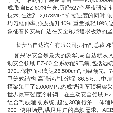
成,取自EZ-60的车身,历经527个昼夜研发
技术,在达到 2,073MPa抗拉强度的同时,
均匀延伸率,强度提升40%,重量减轻19%
象征着长安马自达在安全领域追求极致的坚
[长安马自达汽车有限公司执行副总裁 邓
如果说安全是最大的豪华,马自达就从
动安全领域,EZ-60 全系标配9气囊,包括远
370L,保护面积高达26,500cm²,同级领先
甲笼式结构,高强钢占比达到86.5%,其中
撞梁采用了2,000MPa热成型钢,车顶横梁采用
世界最高强度冷轧钢。在主动安全领域,EZ-
组合驾驶辅助系统,超过30项行泊一体辅
200+使用场景,满足用户的高频需求。A